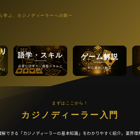
ら学ぶ、カジノディーラーへの第一
リ
語学・スキル
ゲーム解説
カジノディーラー入門
職業理解・集客入口
必要な語学力・接客スキルと
初心者向け解説
は？
アパ
ゲーム解説
各ゲーム・控除率・ルール入門
働き方・キャリア
IR・法律・海外就業・スクール
まずはここから！
カジノディーラー入門
業界コラム
インタビュー裏話・文化小話・更新演出
理解できる「カジノディーラーの基本知識」をわかりやすく紹介。業界理
語学・スキル
英語教材・接客英語・メンタル・ホスピタリティ