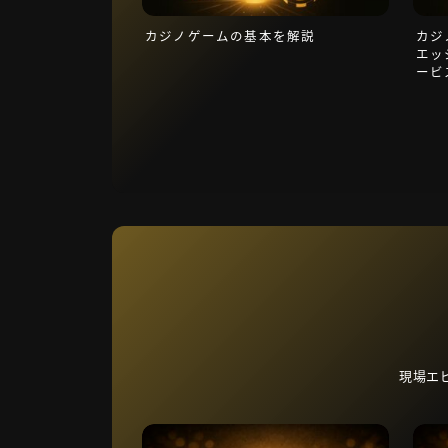
カジノゲームの基本を解説
カジ
エッ
ービ
うべ
現場エ