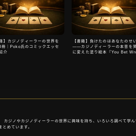
籍】カジノディーラーの世界を
【書籍】負けたのはあなたのせ
3冊｜Poko氏のコミックエッセ
——カジノディーラーの本音を
紹介
に変えた塗り絵本『You Bet Wro
Not My Fault』
。 カジノやカジノディーラーの世界に興味を持ち、いろいろ調べて学んで
まとめています。