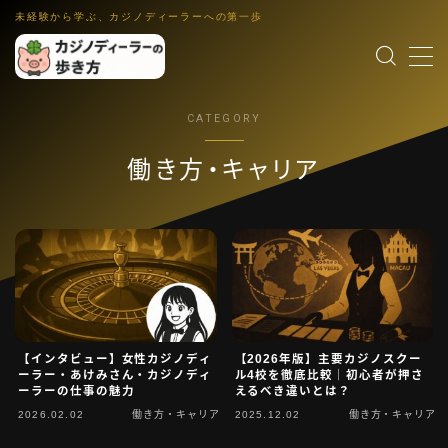
未経験から学ぶ、カジノディーラーへの第一歩
MENU
CATEGORY
カジノディーラー入門
職業理解・集客入口
働き方・キャリア
ゲーム解説
各ゲーム・控除率・ルール入門
働き方・キャリア
IR・法律・海外就業・スクール
業界コラム
インタビュー裏話・文化小話・更新演出
【インタビュー】女性カジノディ
【2026年版】主要カジノスクー
語学・スキル
英語教材・接客英語・メンタル・ホスピタリティ
ーラー・あけみさん・カジノディ
ル4校を徹底比較｜初心者が押さ
ーラーの仕事の魅力
えるべき違いとは？
2026.02.02
働き方・キャリア
2025.12.02
働き方・キャリア
運営者情報