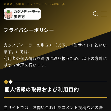
未経験から学ぶ、カジノディーラーへの第一歩
MENU
プライバシーポリシー
カジノディーラー入門
職業理解・集客入口
カジノディーラーの歩き方（以下、「当サイト」といい
ゲーム解説
各ゲーム・控除率・ルール入門
ます。）では、
利用者の個人情報を適切に取り扱うため、以下の方針に
働き方・キャリア
IR・法律・海外就業・スクール
基づき管理を行います。
業界コラム
インタビュー裏話・文化小話・更新演出
個人情報の取得および利用目的
語学・スキル
英語教材・接客英語・メンタル・ホスピタリティ
運営者情報
当サイトでは、お問い合わせやコメント投稿などの際