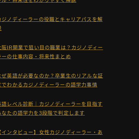
キル・将来性をわかりやすく解説
カジノディーラーの役職とキャリアパスを解
説
大阪IR開業で狙い目の職業は？カジノディー
ラーの仕事内容・将来性まとめ
なぜ英語が必要なのか？卒業生のリアルな証
言でわかるカジノディーラーの語学力事情
英語レベル診断｜カジノディーラーを目指す
あなたの語学力を3段階で判定します
【インタビュー】女性カジノディーラー・あ