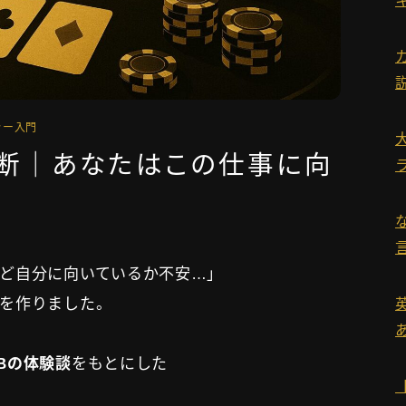
運営者情報
お問い合わせ
ラー入門
診断｜あなたはこの仕事に向
タグ一覧
ど自分に向いているか不安…」
を作りました。
Bの体験談
をもとにした