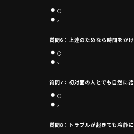
〇
×
質問6：上達のためなら時間をか
〇
×
質問7：初対面の人とでも自然に
〇
×
質問8：トラブルが起きても冷静