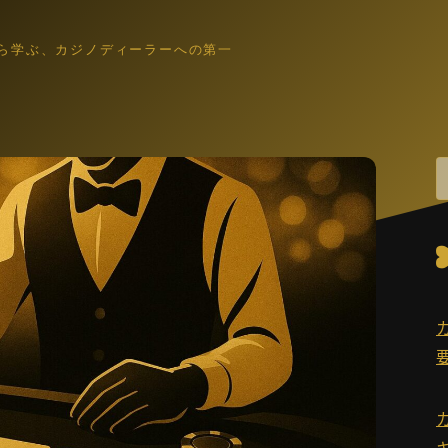
ら学ぶ、カジノディーラーへの第一
カジノディーラー入門
職業理解・集客入口
ゲーム解説
各ゲーム・控除率・ルール入門
働き方・キャリア
IR・法律・海外就業・スクール
業界コラム
インタビュー裏話・文化小話・更新演出
語学・スキル
英語教材・接客英語・メンタル・ホスピタリティ