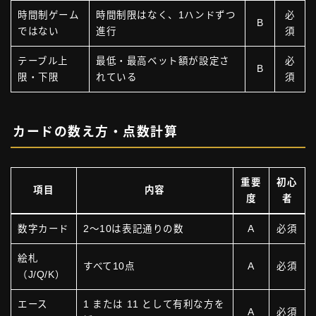
時間制ゲーム
時間制限はなく、1ハンドずつ
必
B
ではない
進行
須
テーブル上
最低・最高ベット額が設定さ
必
B
限・下限
れている
須
カードの数え方・点数計算
重要
初心
項目
内容
度
者
数字カード
2〜10は表記通りの数
A
必須
絵札
すべて10点
A
必須
（J/Q/K）
エース
1 または 11 として有利な方を
A
必須