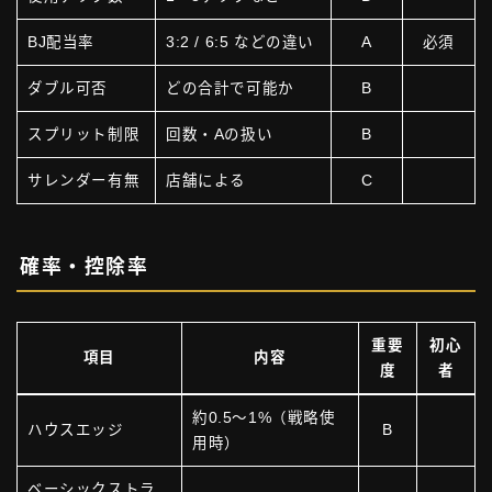
BJ配当率
3:2 / 6:5 などの違い
A
必須
ダブル可否
どの合計で可能か
B
スプリット制限
回数・Aの扱い
B
サレンダー有無
店舗による
C
確率・控除率
重要
初心
項目
内容
度
者
約0.5〜1%（戦略使
ハウスエッジ
B
用時）
ベーシックストラ