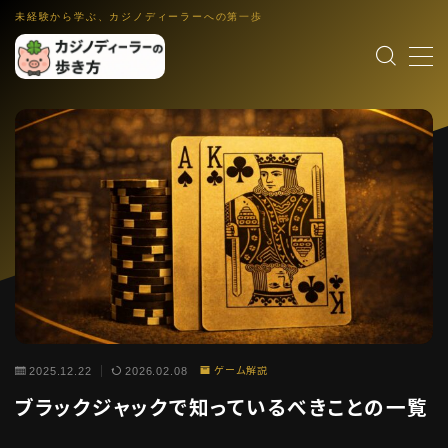
未経験から学ぶ、カジノディーラーへの第一歩
MENU
カジノディーラー入門
職業理解・集客入口
ゲーム解説
各ゲーム・控除率・ルール入門
働き方・キャリア
IR・法律・海外就業・スクール
業界コラム
インタビュー裏話・文化小話・更新演出
語学・スキル
英語教材・接客英語・メンタル・ホスピタリティ
2025.12.22
2026.02.08
ゲーム解説
ブラックジャックで知っているべきことの一覧
運営者情報