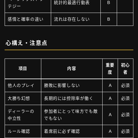
統計的最適行動表
B
テジー
感情と確率の違い
流れは存在しない
B
心構え・注意点
重要
初心
項目
内容
度
者
他人のプレイ
勝敗に影響しない
A
必須
大勝ち幻想
長期的には控除率が働く
A
必須
ディーラーの
参加者にとって味方でも敵
A
必須
中立性
でもない
ルール確認
着席前に必ず確認
A
必須