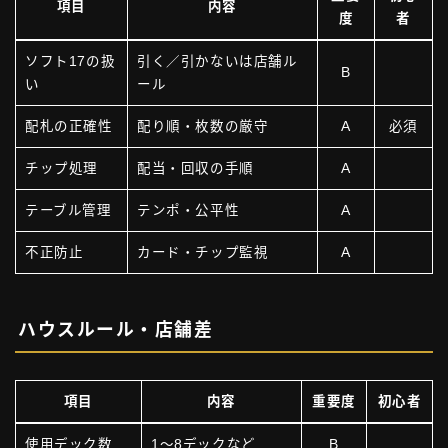
項目
内容
度
者
ソフト17の扱
引く／引かないは店舗ル
B
い
ール
配札の正確性
配り順・枚数の厳守
A
必須
チップ処理
配当・回収の手順
A
テーブル管理
テンポ・公平性
A
不正防止
カード・チップ監視
A
ハウスルール・店舗差
項目
内容
重要度
初心者
使用デック数
1〜8デックなど
B