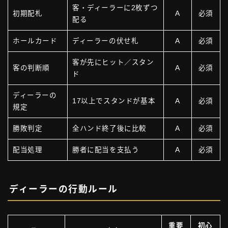
客・ディーラーに2枚ずつ
初期配札
A
必須
配る
ホールカード
ディーラーの伏せ札
A
必須
客が先にヒット／スタン
客の判断順
A
必須
ド
ディーラーの
17以上でスタンドが基本
A
必須
規定
勝敗判定
全ハンド終了後に比較
A
必須
配当処理
勝者に配当を支払う
A
必須
ディーラーの行動ルール
重要
初心