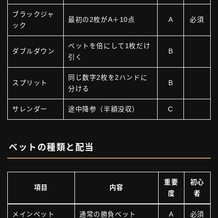
ブラックジャ
最初の2枚がA＋10点
A
必須
ック
ベットを倍にして1枚だけ
ダブルダウン
B
引く
同じ数字2枚を2ハンドに
スプリット
B
分ける
サレンダー
途中降参（半額没収）
C
ベットの種類と配当
重要
初心
項目
内容
度
者
メインベット
通常の勝負ベット
A
必須