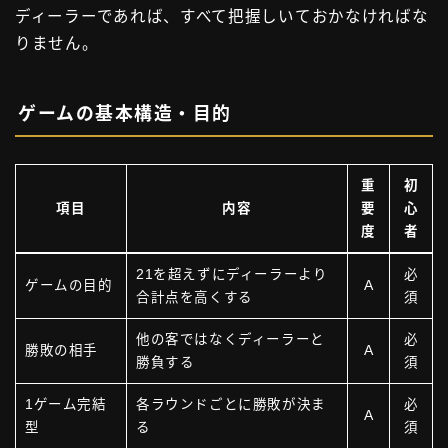
ディーラーであれば、すべて把握しいておかなければな
りません。
ゲームの基本構造・目的
重
初
項目
内容
要
心
度
者
21を超えずにディーラーより
必
ゲームの目的
A
合計点を高くする
須
他の客ではなくディーラーと
必
勝敗の相手
A
勝負する
須
1ゲーム完結
各ラウンドごとに勝敗が決ま
必
A
型
る
須