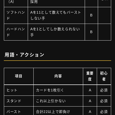
（A）
採用
ソフトハン
Aを11として数えてもバースト
B
ド
しない手
ハードハン
Aを1としてしか数えられない
B
ド
手
用語・アクション
重要
初心
項目
内容
度
者
ヒット
カードを1枚引く
A
必須
スタンド
これ以上引かない
A
必須
バースト
合計22以上で即負け
A
必須