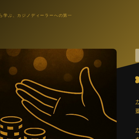
ら学ぶ、カジノディーラーへの第一
カジノディーラー入門
職業理解・集客入口
ゲーム解説
各ゲーム・控除率・ルール入門
働き方・キャリア
IR・法律・海外就業・スクール
業界コラム
インタビュー裏話・文化小話・更新演出
語学・スキル
英語教材・接客英語・メンタル・ホスピタリティ