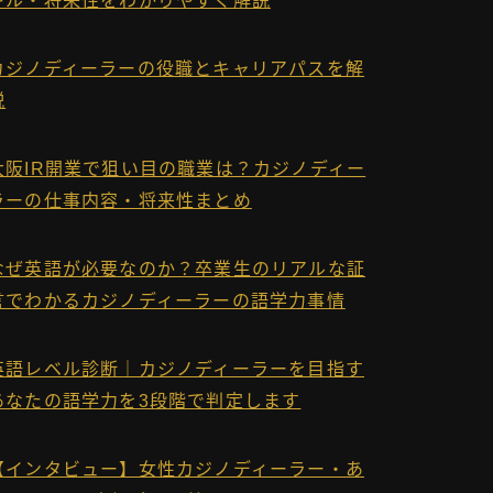
キル・将来性をわかりやすく解説
カジノディーラーの役職とキャリアパスを解
説
大阪IR開業で狙い目の職業は？カジノディー
ラーの仕事内容・将来性まとめ
なぜ英語が必要なのか？卒業生のリアルな証
言でわかるカジノディーラーの語学力事情
英語レベル診断｜カジノディーラーを目指す
あなたの語学力を3段階で判定します
【インタビュー】女性カジノディーラー・あ