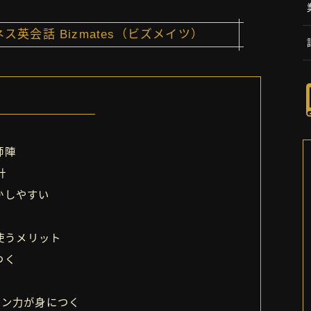
英会話 Bizmates（ビズメイツ）
師陣
計
かしやすい
を使うメリット
つく
ション力が身につく