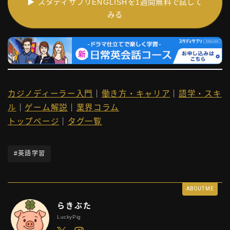
▶ スタディサプリENGLISHを1週間無料で試して
みる
カジノディーラー入門
｜
働き方・キャリア
｜
語学・スキ
ル
｜
ゲーム解説
｜
業界コラム
トップページ
｜
タグ一覧
#英語学習
ABOUT ME
らきぶた
LuckyPig