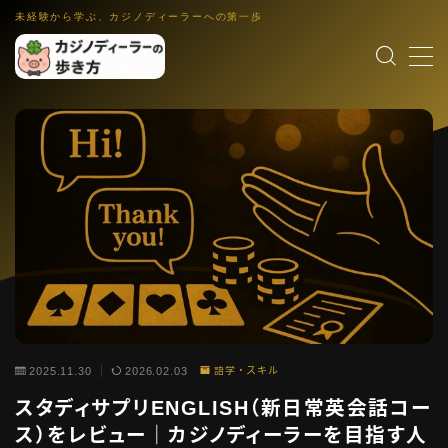
未経験から学ぶ、カジノディーラーへの第一歩
MENU
カジノディーラー入門
職業理解・集客入口
ゲーム解説
各ゲーム・控除率・ルール入門
働き方・キャリア
IR・法律・海外就業・スクール
業界コラム
インタビュー裏話・文化小話・更新演出
語学・スキル
英語教材・接客英語・メンタル・ホスピタリティ
2025.11.30
2026.02.03
語学・スキル
スタディサプリENGLISH（新日常英会話コー
運営者情報
ス）をレビュー｜カジノディーラーを目指す人