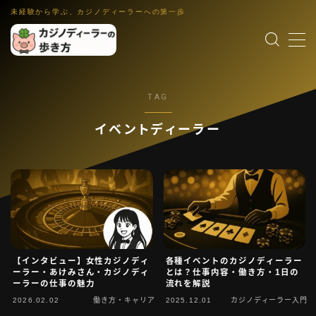
未経験から学ぶ、カジノディーラーへの第一歩
MENU
TAG
カジノディーラー入門
職業理解・集客入口
イベントディーラー
ゲーム解説
各ゲーム・控除率・ルール入門
働き方・キャリア
IR・法律・海外就業・スクール
業界コラム
インタビュー裏話・文化小話・更新演出
語学・スキル
【インタビュー】女性カジノディ
各種イベントのカジノディーラー
英語教材・接客英語・メンタル・ホスピタリティ
ーラー・あけみさん・カジノディ
とは？仕事内容・働き方・1日の
ーラーの仕事の魅力
流れを解説
運営者情報
2026.02.02
働き方・キャリア
2025.12.01
カジノディーラー入門