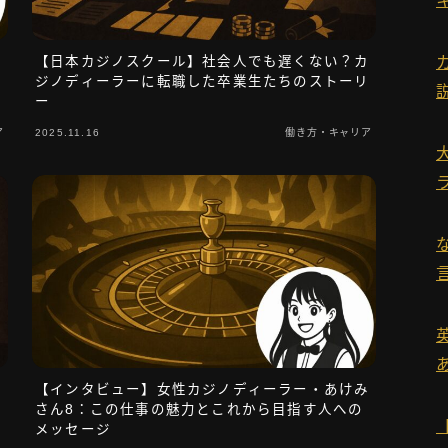
運営者情報
み
【日本カジノスクール】社会人でも遅くない？カ
ジノディーラーに転職した卒業生たちのストーリ
ー
お問い合わせ
ア
2025.11.16
働き方・キャリア
タグ一覧
【インタビュー】女性カジノディーラー・あけみ
成
さん8：この仕事の魅力とこれから目指す人への
メッセージ