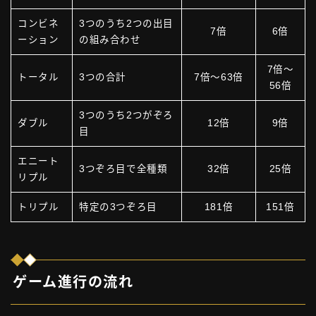
コンビネ
3つのうち2つの出目
7倍
6倍
ーション
の組み合わせ
7倍～
トータル
3つの合計
7倍～63倍
56倍
3つのうち2つがぞろ
ダブル
12倍
9倍
目
エニート
3つぞろ目で全種類
32倍
25倍
リプル
トリプル
特定の3つぞろ目
181倍
151倍
ゲーム進行の流れ