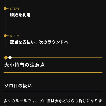
勝敗を判定
配当を支払い、次のラウンドへ
大小特有の注意点
ゾロ目の扱い
多くのルールでは、
ゾロ目は大小どちらも負け
になりま