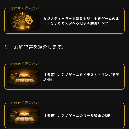
あわせて読みたい
カジノディーラー志望者必見！主要ゲームのル
ールをまとめて学べる記事＆動画リンク
ゲーム解説書を紹介します。
あわせて読みたい
【書籍】カジノゲームをイラスト・マンガで学
ぶ4冊
あわせて読みたい
【書籍】カジノゲームのルール解説の3冊