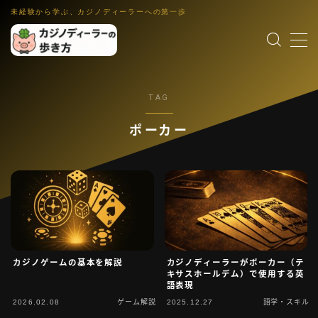
未経験から学ぶ、カジノディーラーへの第一歩
MENU
TAG
カジノディーラー入門
職業理解・集客入口
ポーカー
ゲーム解説
各ゲーム・控除率・ルール入門
働き方・キャリア
IR・法律・海外就業・スクール
業界コラム
インタビュー裏話・文化小話・更新演出
語学・スキル
カジノゲームの基本を解説
カジノディーラーがポーカー（テ
英語教材・接客英語・メンタル・ホスピタリティ
キサスホールデム）で使用する英
語表現
運営者情報
2026.02.08
ゲーム解説
2025.12.27
語学・スキル