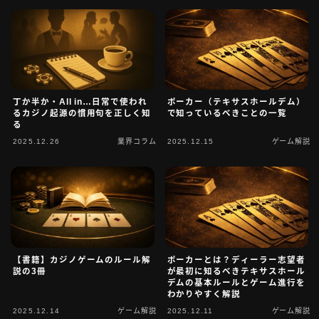
お問い合わせ
タグ一覧
丁か半か・All in…日常で使われ
ポーカー（テキサスホールデム）
るカジノ起源の慣用句を正しく知
で知っているべきことの一覧
る
2025.12.26
業界コラム
2025.12.15
ゲーム解説
【書籍】カジノゲームのルール解
ポーカーとは？ディーラー志望者
説の3冊
が最初に知るべきテキサスホール
デムの基本ルールとゲーム進行を
わかりやすく解説
2025.12.14
ゲーム解説
2025.12.11
ゲーム解説