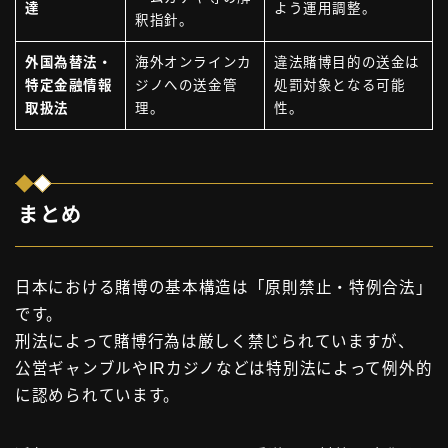
達
よう運用調整。
釈指針。
外国為替法・
海外オンラインカ
違法賭博目的の送金は
特定金融情報
ジノへの送金管
処罰対象となる可能
取扱法
理。
性。
まとめ
日本における賭博の基本構造は「原則禁止・特例合法」
です。
刑法によって賭博行為は厳しく禁じられていますが、
公営ギャンブルやIRカジノなどは特別法によって例外的
に認められています。