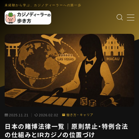
未経験から学ぶ、カジノディーラーへの第一歩
MENU
カジノディーラー入門
職業理解・集客入口
ゲーム解説
各ゲーム・控除率・ルール入門
働き方・キャリア
IR・法律・海外就業・スクール
業界コラム
インタビュー裏話・文化小話・更新演出
語学・スキル
英語教材・接客英語・メンタル・ホスピタリティ
2025.11.21
2026.02.02
働き方・キャリア
日本の賭博法律一覧｜原則禁止・特例合法
運営者情報
の仕組みとIRカジノの位置づけ