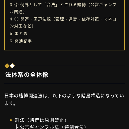
3
② 例外として「合法」とされる賭博（公営ギャンブ
ル関連）
4
③ 関連・周辺法規（管理・運営・依存対策・マネロ
ン対策など）
5
まとめ
6
関連記事
法体系の全体像
日本の賭博関連法は、以下のような階層構造になってい
ます。
刑法
（賭博は原則禁止）
├ 公営ギャンブル法（特例合法）