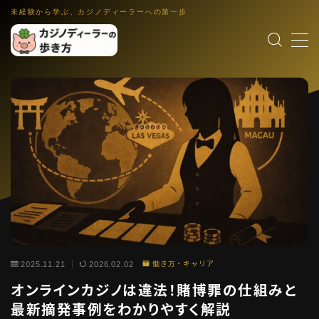
未経験から学ぶ、カジノディーラーへの第一歩
MENU
カジノディーラー入門
職業理解・集客入口
ゲーム解説
各ゲーム・控除率・ルール入門
働き方・キャリア
IR・法律・海外就業・スクール
業界コラム
インタビュー裏話・文化小話・更新演出
語学・スキル
英語教材・接客英語・メンタル・ホスピタリティ
2025.11.21
2026.02.02
働き方・キャリア
オンラインカジノは違法！賭博罪の仕組みと
運営者情報
最新摘発事例をわかりやすく解説