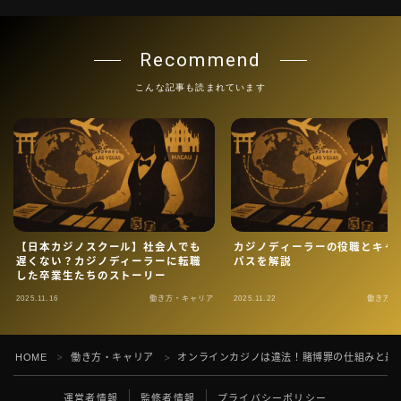
Recommend
こんな記事も読まれています
【日本カジノスクール】社会人でも
カジノディーラーの役職とキャ
遅くない？カジノディーラーに転職
パスを解説
した卒業生たちのストーリー
2025.11.16
働き方・キャリア
2025.11.22
働き方・
Follow Me
HOME
働き方・キャリア
オンラインカジノは違法！賭博罪の仕組みと最
＞
＞
運営者情報
監修者情報
プライバシーポリシー