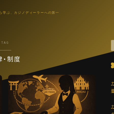
ら学ぶ、カジノディーラーへの第一
TAG
カジノディーラー入門
職業理解・集客入口
律・制度
ゲーム解説
各ゲーム・控除率・ルール入門
働き方・キャリア
IR・法律・海外就業・スクール
業界コラム
インタビュー裏話・文化小話・更新演出
語学・スキル
英語教材・接客英語・メンタル・ホスピタリティ