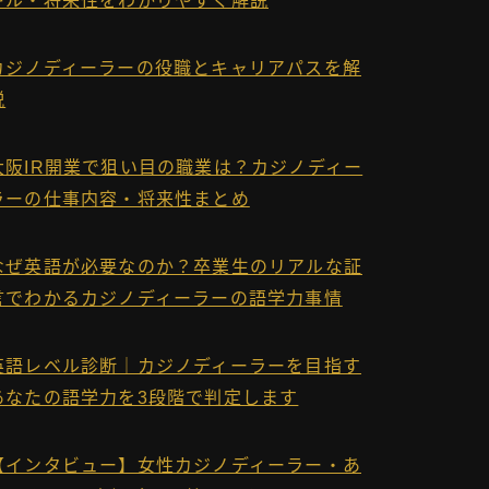
キル・将来性をわかりやすく解説
カジノディーラーの役職とキャリアパスを解
説
大阪IR開業で狙い目の職業は？カジノディー
ラーの仕事内容・将来性まとめ
なぜ英語が必要なのか？卒業生のリアルな証
言でわかるカジノディーラーの語学力事情
英語レベル診断｜カジノディーラーを目指す
あなたの語学力を3段階で判定します
【インタビュー】女性カジノディーラー・あ