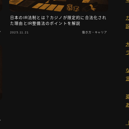
運営者情報
新
日本のIR法制とは？カジノが限定的に合法化され
た理由とIR整備法のポイントを解説
ア
2025.11.21
働き方・キャリア
お問い合わせ
タグ一覧
組
ア