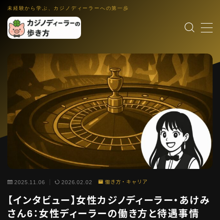
未経験から学ぶ、カジノディーラーへの第一歩
MENU
カジノディーラー入門
職業理解・集客入口
ゲーム解説
各ゲーム・控除率・ルール入門
働き方・キャリア
IR・法律・海外就業・スクール
業界コラム
インタビュー裏話・文化小話・更新演出
語学・スキル
英語教材・接客英語・メンタル・ホスピタリティ
2025.11.06
2026.02.02
働き方・キャリア
【インタビュー】女性カジノディーラー・あけみ
運営者情報
さん6：女性ディーラーの働き方と待遇事情